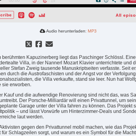
00:00
cribe
All epis
Audio herunterladen:
MP3
 berühmten Kapuzinerberg liegt das Paschinger Schlössl. Eine
ertealte Villa, in der Nannerl Mozart Klavier unterrichtete und d
teller Stefan Zweig tausende Manuskriptseiten verfasste. Seit er
en durch die Austrofaschisten und der Angst vor der Verfolgung
onalsozialisten, die Villa verkaufte, stand sie leer. Nun hat Wol
 sie erworben.
r Kauf und die aufwendige Renovierung sind nicht das, was Sa
umtreibt. Der Porsche-Milliardär will einen Privattunnel, um sei
 geplante Garage unter der Villa fahren zu können. Das Projekt s
dtpolitik – und lässt Vorwürfe um Hinterzimmer-Deals und Sond
erreiche laut werden.
ktivisten gegen den Privattunnel mobil machen, wie das Proje
t für Schlagzeilen sorgt, und warum es ein Symbol für die Macht