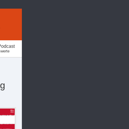
s
Podcast
swerte
rg