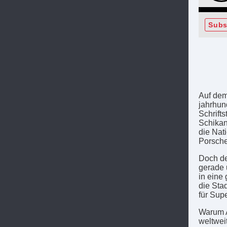
Subs
Auf dem
jahrhund
Schrifts
Schikan
die Nati
Porsche
Doch de
gerade 
in eine
die Sta
für Sup
Warum A
weltwei