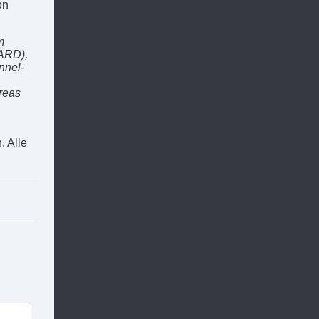
on
m
ARD),
nnel-
reas
 Alle