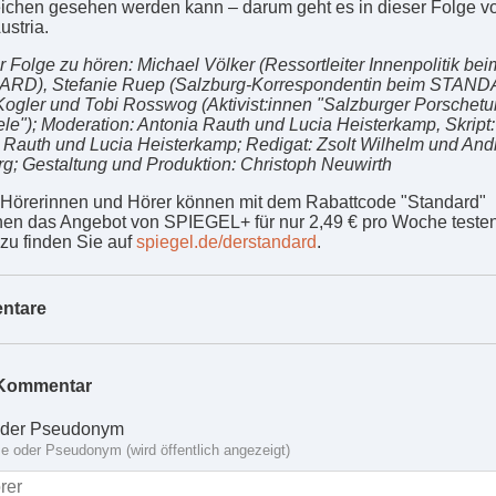
ichen gesehen werden kann – darum geht es in dieser Folge v
ustria.
r Folge zu hören: Michael Völker (Ressortleiter Innenpolitik bei
RD), Stefanie Ruep (Salzburg-Korrespondentin beim STAND
Kogler und Tobi Rosswog (Aktivist:innen "Salzburger Porschetu
ele"); Moderation: Antonia Rauth und Lucia Heisterkamp, Skript:
 Rauth und Lucia Heisterkamp; Redigat: Zsolt Wilhelm und And
g; Gestaltung und Produktion: Christoph Neuwirth
Hörerinnen und Hörer können mit dem Rabattcode "Standard"
n das Angebot von SPIEGEL+ für nur 2,49 € pro Woche testen.
azu finden Sie auf
spiegel.de/derstandard
.
ntare
Kommentar
der Pseudonym
 oder Pseudonym (wird öffentlich angezeigt)