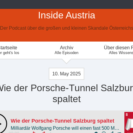
Inside Austria
Der Podcast über die großen und kleinen Skandale Österreich
tartseite
Archiv
Über diesen 
r geht's los
Alle Episoden
Alles Wissen
10. May 2025
ie der Porsche-Tunnel Salzbu
spaltet
Wie der Porsche-Tunnel Salzburg spaltet
Milliardär Wolfgang Porsche will einen fast 500 Meter langen Privattunnel durch den Kapuzinerberg. Wie das die Stadtpolitik spaltet und Aktivisten aufbringt