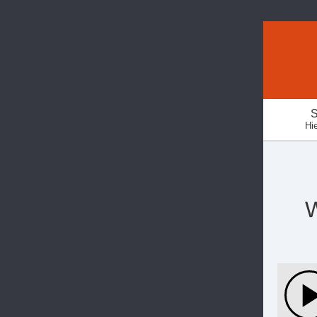
S
Hie
W