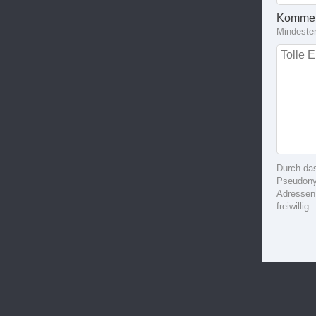
Kommen
Mindeste
Durch da
Pseudonym
Adressen
freiwillig.