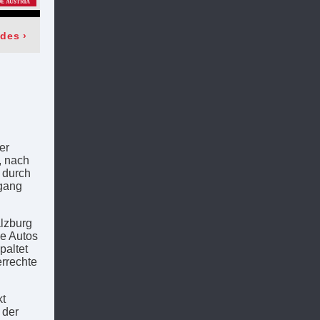
odes
›
er
, nach
 durch
fgang
lzburg
ne Autos
paltet
errechte
kt
 der