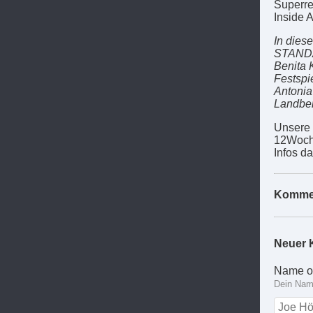
Superre
Inside A
In diese
STANDA
Benita 
Festspi
Antonia
Landber
Unsere 
12Woche
Infos d
Komme
Neuer 
Name o
Dein Name